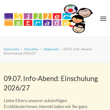
Zum
Inhalt
springen
(Eingabetaste
drücken)
Grundschule Sillerstraße
Startseite
>
Aktuelles
>
Allgemein
>
09.07. Info-Abend:
Einschulung 2026/27
09.07. Info-Abend: Einschulung
2026/27
Liebe Eltern unserer zukünftigen
ErstklässlerInnen, hiermit laden wir Sie ganz