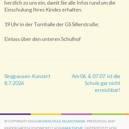
herzlich zu uns ein, damit Sie alle Infos rund um die
Einschulung Ihres Kindes erhalten.
19 Uhr in der Turnhalle der GS Sillerstraße;
Einlass über den unteren Schulhof
Beitragsnavigation
Singpausen-Konzert
Am 06. & 07.07. ist die
8.7.2026
Schule gar nicht
erreichbar!
© COPYRIGHT 2026
GRUNDSCHULE SILLERSTRASSE
. PRESCHOOL AND
KINDERGARTEN | ENTWICKELT VON
RARA THEME
. UNTERSTÜTZT VON