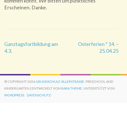
kommen könnt. Wir bitten um pünktliches
Erscheinen. Danke.
Beitragsnavigation
Ganztagsfortbildung am
Osterferien * 14. –
4.3.
25.04.25
© COPYRIGHT 2026
GRUNDSCHULE SILLERSTRASSE
. PRESCHOOL AND
KINDERGARTEN | ENTWICKELT VON
RARA THEME
. UNTERSTÜTZT VON
WORDPRESS.
DATENSCHUTZ