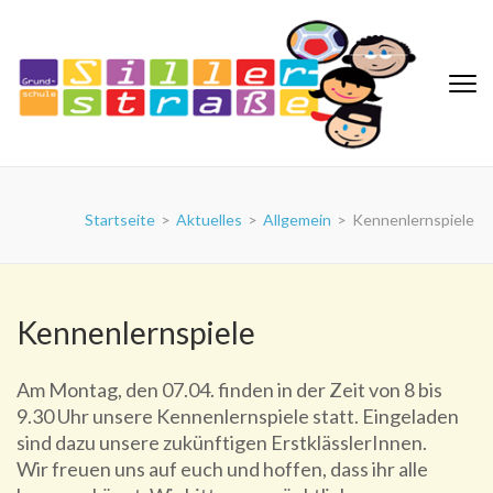
Zum
Inhalt
springen
(Eingabetaste
drücken)
Grundschule Sillerstraße
Startseite
>
Aktuelles
>
Allgemein
>
Kennenlernspiele
Kennenlernspiele
Am Montag, den 07.04. finden in der Zeit von 8 bis
9.30 Uhr unsere Kennenlernspiele statt. Eingeladen
sind dazu unsere zukünftigen ErstklässlerInnen.
Wir freuen uns auf euch und hoffen, dass ihr alle