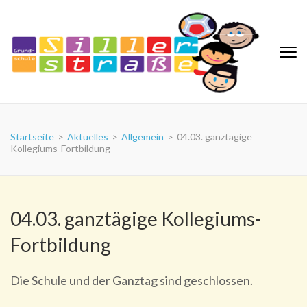
Zum
Inhalt
springen
(Eingabetaste
drücken)
Grundschule Sillerstraße
Startseite
>
Aktuelles
>
Allgemein
>
04.03. ganztägige
Kollegiums-Fortbildung
04.03. ganztägige Kollegiums-
Fortbildung
Die Schule und der Ganztag sind geschlossen.