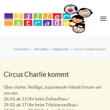
Zum
Inhalt
springen
(Eingabetaste
drücken)
Grundschule Sillerstraße
Startseite
>
Aktuelles
>
Allgemein
>
Circus Charlie kommt
Circus Charlie kommt
Über starke, fleißige, zupackende Hände freuen wir
uns am:
26.03. ab 11 Uhr beim Zeltaufbau /
29.03. ab 17 Uhr beim Tribünenaufbau /