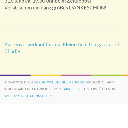
31.03. ab ca. 19.30 Uhr beim Zeltabbbau
Vorab schon ein ganz großes DANKESCHÖN!
Beitragsnavigation
Kartenvorverkauf Circus
Kleine Artisten ganz groß
Charlie
© COPYRIGHT 2026
GRUNDSCHULE SILLERSTRASSE
. PRESCHOOL AND
KINDERGARTEN | ENTWICKELT VON
RARA THEME
. UNTERSTÜTZT VON
WORDPRESS.
DATENSCHUTZ