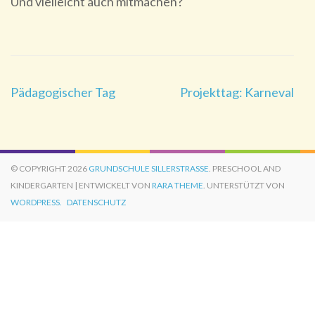
Und vielleicht auch mitmachen?
Beitragsnavigation
Pädagogischer Tag
Projekttag: Karneval
© COPYRIGHT 2026
GRUNDSCHULE SILLERSTRASSE
. PRESCHOOL AND
KINDERGARTEN | ENTWICKELT VON
RARA THEME
. UNTERSTÜTZT VON
WORDPRESS.
DATENSCHUTZ