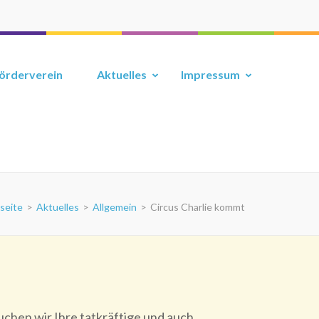
örderverein
Aktuelles
Impressum
seite
>
Aktuelles
>
Allgemein
>
Circus Charlie kommt
chen wir Ihre tatkräftige und auch