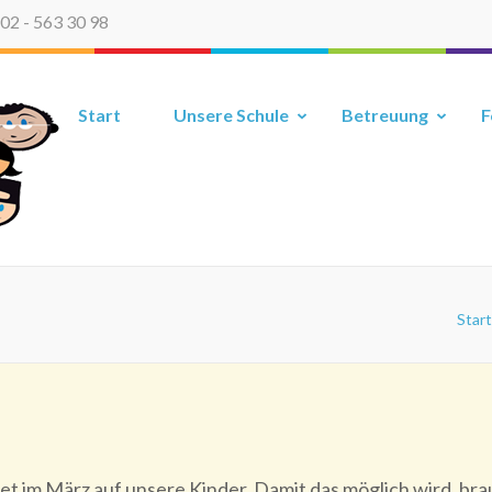
02 - 563 30 98
Grundschule Sillerstraße
Start
Unsere Schule
Betreuung
F
Start
 im März auf unsere Kinder. Damit das möglich wird, brau