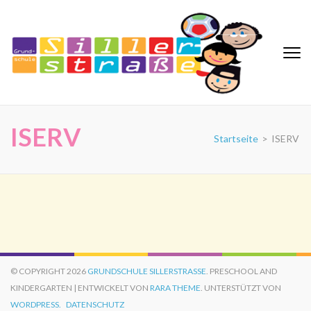
Zum
Inhalt
springen
(Eingabetaste
drücken)
Grundschule Sillerstraße
ISERV
Startseite
>
ISERV
© COPYRIGHT 2026
GRUNDSCHULE SILLERSTRASSE
. PRESCHOOL AND
KINDERGARTEN | ENTWICKELT VON
RARA THEME
. UNTERSTÜTZT VON
WORDPRESS.
DATENSCHUTZ