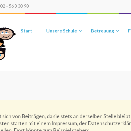
02 - 563 30 98
Grundschule Sillerstraße
Start
Unsere Schule
Betreuung
F
et sich von Beiträgen, da sie stets an derselben Stelle blei
sten starten mit einem Impressum, der Datenschutzerkläru
ellen. Dort könnte zum Beispiel stehen: