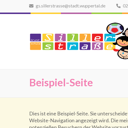
Zum
gs.sillerstrasse@stadt.wuppertal.de
02
Inhalt
springen
(Eingabetaste
drücken)
Beispiel-Seite
Dies ist eine Beispiel-Seite. Sie unterscheid
Website-Navigation angezeigt wird. Die mei
potenziellen Besuchern der Website vorzust